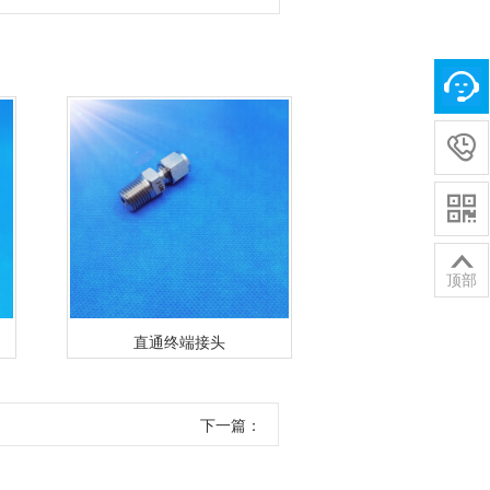



顶部
直通终端接头
直通外丝转短
下一篇：