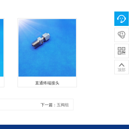



顶部
直通终端接头
直通外丝转短
下一篇：
五阀组