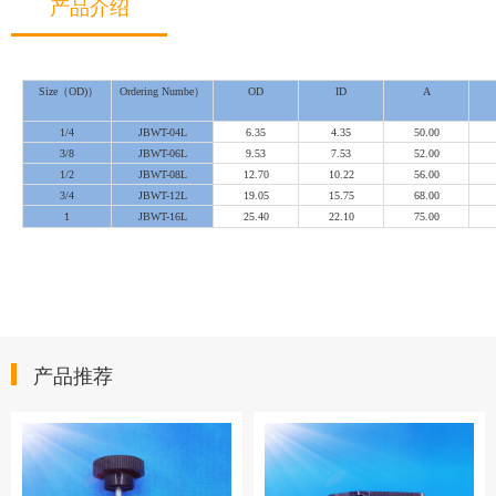
产品介绍
Size（OD)）
Ordering Numbe）
OD
ID
A
1/4
JBWT-04L
6.35
4.35
50.00
3/8
JBWT-06L
9.53
7.53
52.00
1/2
JBWT-08L
12.70
10.22
56.00
3/4
JBWT-12L
19.05
15.75
68.00
1
JBWT-16L
25.40
22.10
75.00
产品推荐