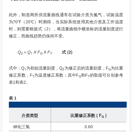
此外，制造商所供流量曲线通常在试验介质为氮气，试验温度
为70℉（20℃）时测得，当实际系统使用其他介质及工作温度
时，则需要根据式（2），将流量曲线中横坐标的流量刻度进行
修正，而曲线趋势仍保持不变。
式 (2)
Q
= Q
X F
X F
2
1
G
T
式中：Q
为初始流量刻度，Q
为修正后的流量刻度，F
为比重
1
2
G
修正系数，F
为温度修正系数；其中F
和F
的取值可分别参考
T
G
T
表1和表2。
表 1
介质类型
比重修正系数 ( F
)
G
砷化三氢
0.60